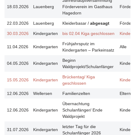
Jahreshauptversammlung
18.03.2026
Lauenberg
Förderverein im Gasthaus
Förderv
Hagedorn
22.03.2026
Lauenberg
Kleiderbasar /
abgesagt
Förderv
30.03.2026
Kindergarten
bis 02.04 Kiga geschlossen
Kinderg
Frühjahrsputz im
11.04.2026
Kindergarten
Alle
Kindergarten – Parkeinsatz
Beginn
04.05.2026
Kindergarten
Kinderg
Waldprojekt/Schulanfänger
Brückentag/ Kiga
15.05.2026
Kindergarten
Kinderg
geschlossen
12.06.2026
Wellersen
Familienzelten
Elternbe
Übernachtung
12.06.2026
Kindergarten
Schulanfänger/ Ende
Kinderg
Waldprojekt
letzter Tag für die
31.07.2026
Kindergarten
Kinderg
Schulanfänger 2026