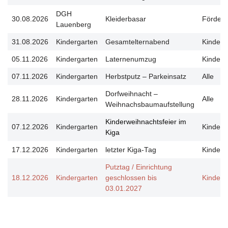
DGH
30.08.2026
Kleiderbasar
Förderv
Lauenberg
31.08.2026
Kindergarten
Gesamtelternabend
Kinderg
05.11.2026
Kindergarten
Laternenumzug
Kinderg
07.11.2026
Kindergarten
Herbstputz – Parkeinsatz
Alle
Dorfweihnacht –
28.11.2026
Kindergarten
Alle
Weihnachsbaumaufstellung
Kinderweihnachtsfeier im
07.12.2026
Kindergarten
Kinderg
Kiga
17.12.2026
Kindergarten
letzter Kiga-Tag
Kinderg
Putztag / Einrichtung
18.12.2026
Kindergarten
geschlossen bis
Kinderg
03.01.2027