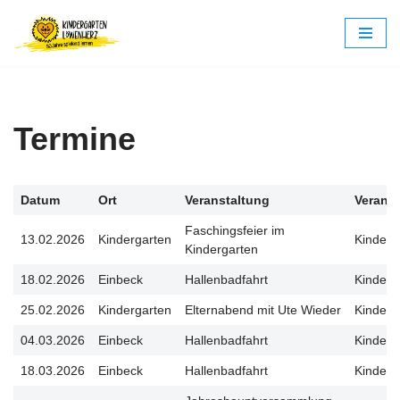
Zum
Inhalt
springen
Termine
Datum
Ort
Veranstaltung
Veranst
Faschingsfeier im
13.02.2026
Kindergarten
Kinderg
Kindergarten
18.02.2026
Einbeck
Hallenbadfahrt
Kinderg
25.02.2026
Kindergarten
Elternabend mit Ute Wieder
Kinderg
04.03.2026
Einbeck
Hallenbadfahrt
Kinderg
18.03.2026
Einbeck
Hallenbadfahrt
Kinderg