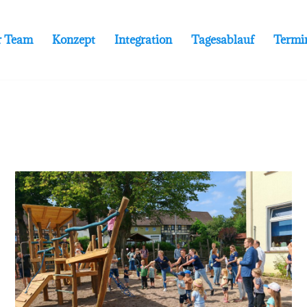
r Team
Konzept
Integration
Tagesablauf
Termi